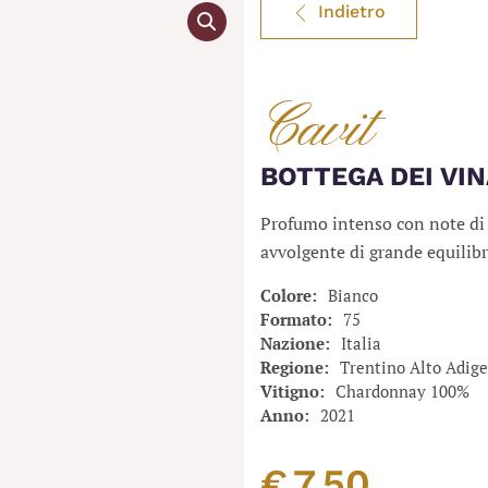
Indietro
Cavit
BOTTEGA DEI VIN
Profumo intenso con note di m
avvolgente di grande equilibr
Colore
Bianco
Formato
75
Nazione
Italia
Regione
Trentino Alto Adige
Vitigno
Chardonnay 100%
Anno
2021
€
7,50