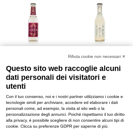
Rifiuta cookie non necessari ✕
Questo sito web raccoglie alcuni
dati personali dei visitatori e
CORTESE TONICA CL.20
CORTESE LEMON CL.20
€
1,20
€
1,20
utenti
Vedi
Vedi
Con il tuo consenso, noi e i nostri partner utilizziamo i cookie e
tecnologie simili per archiviare, accedere ed elaborare i dati
personali come, ad esempio, la visita al sito web o la
personalizzazione degli annunci. Poiché rispettiamo il tuo diritto
alla privacy, è possibile scegliere di non consentire alcuni tipi di
1
2
3
4
→
cookie. Clicca su preferenze GDPR per saperne di più.