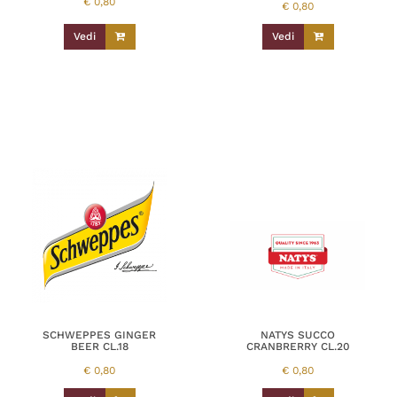
€
0,80
€
0,80
Vedi
Vedi
SCHWEPPES GINGER
NATYS SUCCO
BEER CL.18
CRANBRERRY CL.20
€
0,80
€
0,80