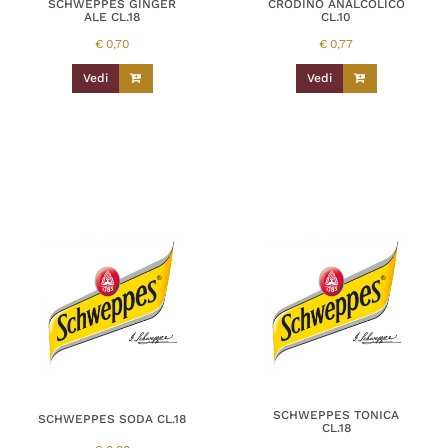
SCHWEPPES GINGER
CRODINO ANALCOLICO
ALE CL.18
CL.10
€
0,70
€
0,77
Vedi
Vedi
SCHWEPPES TONICA
SCHWEPPES SODA CL.18
CL.18