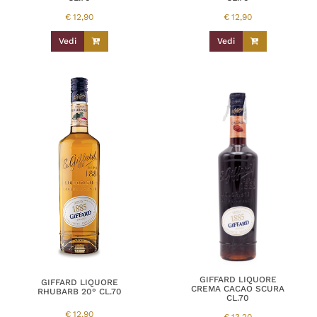
€
12,90
€
12,90
Vedi
Vedi
GIFFARD LIQUORE
GIFFARD LIQUORE
CREMA CACAO SCURA
RHUBARB 20° CL.70
CL.70
€
12,90
€
13,20