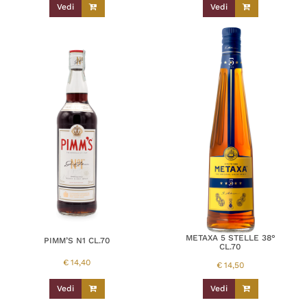
Vedi
Vedi
METAXA 5 STELLE 38°
PIMM’S N1 CL.70
CL.70
€
14,40
€
14,50
Vedi
Vedi