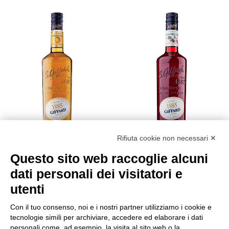
Rifiuta cookie non necessari ✕
Questo sito web raccoglie alcuni
GIFFARD LIQUORE
GIFFARD LIQUORE
CREMA APRICOT 16°
CREMA DE
dati personali dei visitatori e
CL.70
FRAMBOISE 16° CL.70
€
14,70
€
14,70
utenti
Vedi
Vedi
Con il tuo consenso, noi e i nostri partner utilizziamo i cookie e
tecnologie simili per archiviare, accedere ed elaborare i dati
personali come, ad esempio, la visita al sito web o la