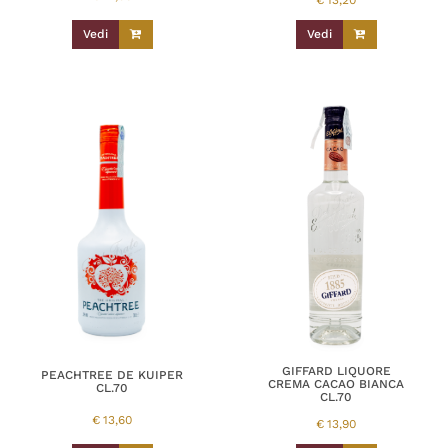
Vedi
Vedi
GIFFARD LIQUORE
PEACHTREE DE KUIPER
CREMA CACAO BIANCA
CL.70
CL.70
€
13,60
€
13,90