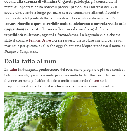
dovuta alla carenza di vitamina C
. Questa patologia, già conosciuta ai
tempi di Ippocrate destò notevoli preoccupazioni tra i marinai del XVII
secolo che, stando a lungo per mare non consumavano alimenti freschi e
risentendo a tal punto della carenza di acido ascorbico da morirne.
Per
trovare rimedio a questo terribile male si iniziarono a mescolare alla tafia
(
aguardiente
ricavata dal succo di canna da zucchero) di facile
reperibilità sulle navi, agrumi e
hierbabuena
. La leggenda vuole che sia
stato il corsaro
Francis Drake
a creare questa particolare mistura per i suoi
marinai e per questo, quello che oggi chiamiamo Mojito prendeva il nome di
Draque
o
Draquecito
.
Dalla tafia al rum
La
tafia
fu dunque il predecessore del ron
, meno pregiato e più economico.
Solo più avanti, quando si andò perfezionando la distillazione e lo zucchero
divenne un bene più abbordabile si andò sostituendo il
rum
nella
preparazione di questo cocktail che nasceva come un rimedio medico.