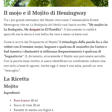
Il mojo e il Mojito di Hemingway
Tra i più grandi estimatori del Mojito ritroviamo l’immancabile Ernest
Hemingway che ne
La Bodeguita del Medio
così lasciò scritto:
“My mojito in
La Bodeguita, My
daiquiri
in El Floridita”
. Il documento in realtà è
apocrifo ma la storia è così bella che vera o meno va bene così.
Come si arrivò dal Draquecito al Mojito?
L’etimologia della parola ha a che
vedere con il termine
mojar
, bagnare e qualcosa di
mojadito
(in Centro e
Sud America i diminutivi si utilizzano frequentemente) è qualcosa di
“bagnaticcio”
. E, diciamolo, sicuramente il Mojito non può essere asciutto.
Con la parola mojo inoltre, si usava identificare un condimento cubano (ma
non solo) a base di agrumi. Anche oggi il mojo è una salsa, quindi un vero
“miscuglio”.
La Ricetta
Mojito
Ingredienti
Rum bianco
40 ml
Succo di lime 30 ml
Rametti di menta con foglie 6