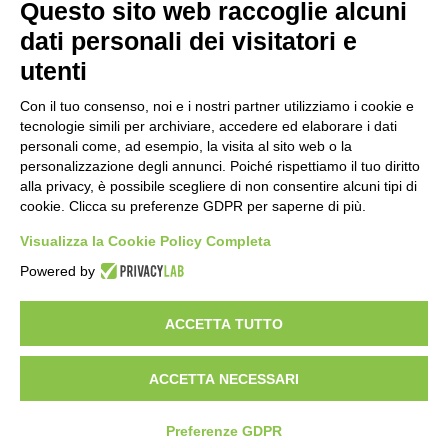
Questo sito web raccoglie alcuni
dati personali dei visitatori e
5 COCKTAIL CON GIN CHE NON CONOSCETE
28-12-19
utenti
Sicuramente conoscerete tutti i cocktail con gin più
noti ma, ...
Con il tuo consenso, noi e i nostri partner utilizziamo i cookie e
tecnologie simili per archiviare, accedere ed elaborare i dati
personali come, ad esempio, la visita al sito web o la
NEBBIOLO: VINO O VITIGNO? FACCIAMO CHIAREZZA!
personalizzazione degli annunci. Poiché rispettiamo il tuo diritto
19-11-19
alla privacy, è possibile scegliere di non consentire alcuni tipi di
cookie. Clicca su preferenze GDPR per saperne di più.
Il Nebbiolo è un vino o un vitigno? I meno ...
Visualizza la Cookie Policy Completa
Powered by
ACCETTA TUTTO
Enoteca a Roma - Wine bar
Vini Italiani ed Esteri, Distillati e Specialità Enogastromiche
ACCETTA NECESSARI
Del Frate srl - p.iva
01377001001
- Via degli Scipioni 118-122, 00192 Roma
Privacy policy & cookie policy
Impostazioni Cookies
Termini e condizioni
Spedizioni e rimborsi
Preferenze GDPR