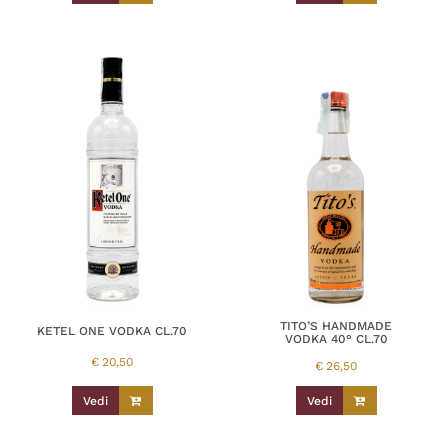
TITO’S HANDMADE
KETEL ONE VODKA CL.70
VODKA 40° CL.70
€
20,50
€
26,50
Vedi
Vedi