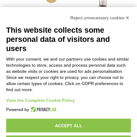
Reject unnecessary cookies ✕
This website collects some
personal data of visitors and
users
With your consent, we and our partners use cookies and similar
technologies to store, access and process personal data such
as website visits or cookies are used for ads personalisation.
Since we respect your right to privacy, you can choose not to
RENAISSANCE VODKA
CIROK VODKA CL.70
40° CL.70
allow certain types of cookies. Click on GDPR preferences to
€
36,00
find out more.
€
33,20
€
39,00
View the Complete Cookie Policy
Vedi
Vedi
Powered by
ACCEPT ALL
1
2
3
→