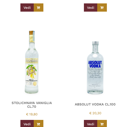
Vedi
Vedi
STOLICHNAYA VANIGLIA
ABSOLUT VODKA CL.100
CL.70
€
20,30
€
19,80
Vedi
Vedi