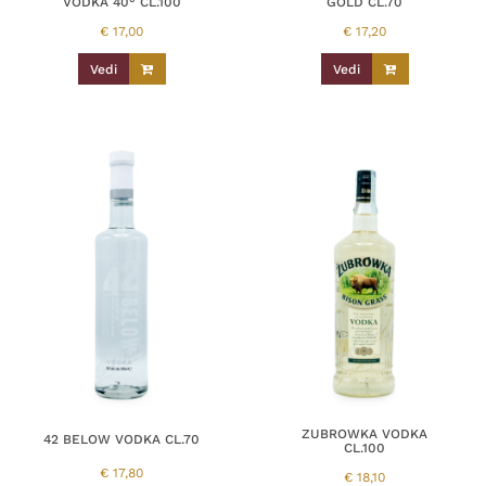
VODKA 40° CL.100
GOLD CL.70
€
17,00
€
17,20
Vedi
Vedi
ZUBROWKA VODKA
42 BELOW VODKA CL.70
CL.100
€
17,80
€
18,10