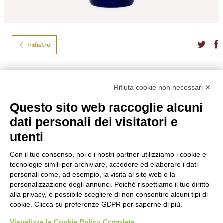
Indietro
Ciroc
Rifiuta cookie non necessari ✕
CIROK VODKA CL.70
Questo sito web raccoglie alcuni
CÎROC Ultra-Premium Vodka proviene da pregiate uve francesi, distillate
dati personali dei visitatori e
cinque volte nella storica distilleria di Chevanceaux nel sud della Francia.
utenti
La Vodka Ultra-Premium CÎROC è senza glutine.
Formato
70
Con il tuo consenso, noi e i nostri partner utilizziamo i cookie e
Tipo
Vodka
tecnologie simili per archiviare, accedere ed elaborare i dati
Nazione
Francia
personali come, ad esempio, la visita al sito web o la
personalizzazione degli annunci. Poiché rispettiamo il tuo diritto
€
36,00
alla privacy, è possibile scegliere di non consentire alcuni tipi di
cookie. Clicca su preferenze GDPR per saperne di più.
Visualizza la Cookie Policy Completa