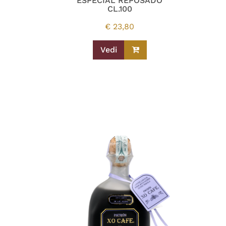
ESPECIAL REPOSADO
CL.100
€
23,80
Vedi