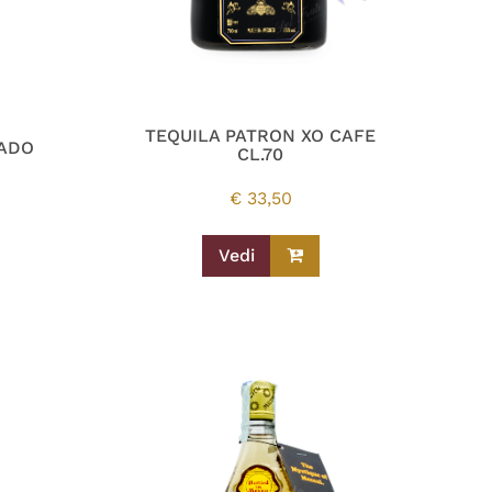
TEQUILA PATRON XO CAFE
SADO
CL.70
€
33,50
Vedi