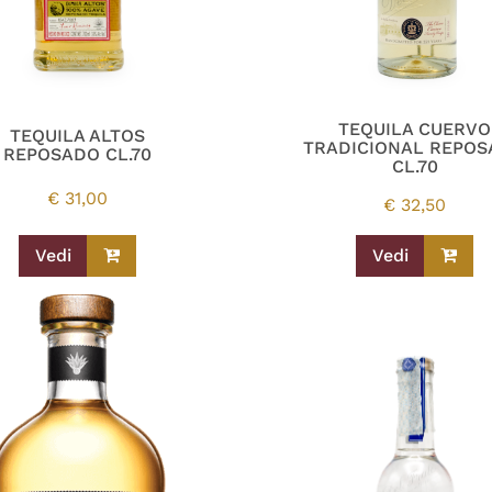
TEQUILA CUERVO
TEQUILA ALTOS
TRADICIONAL REPO
REPOSADO CL.70
CL.70
€
31,00
€
32,50
Vedi
Vedi