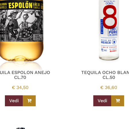
UILA ESPOLON ANEJO
TEQUILA OCHO BLA
CL.70
CL.50
€
34,50
€
36,60
Vedi
Vedi