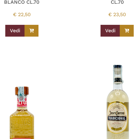
BLANCO CL.70
CL.70
€
22,50
€
23,50
Vedi
Vedi