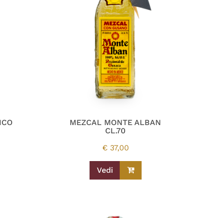
NCO
MEZCAL MONTE ALBAN
CL.70
€
37,00
Vedi