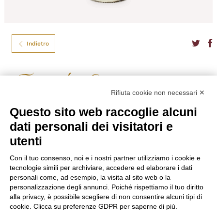
Indietro
Famiglia Estes
Rifiuta cookie non necessari ✕
TEQUILA OCHO BLANCO CL.50
Questo sito web raccoglie alcuni
Prodotto tipico messicano per eccellenza, lasciata maturare per 2 mesi
dati personali dei visitatori e
caratteristica che le permette di mantenere il suo colore bianco, è spesso
anche consumata come shot.
utenti
Formato
50
Tipo
Tequila
Con il tuo consenso, noi e i nostri partner utilizziamo i cookie e
Gradazione
40,00%
tecnologie simili per archiviare, accedere ed elaborare i dati
Nazione
Messico
personali come, ad esempio, la visita al sito web o la
personalizzazione degli annunci. Poiché rispettiamo il tuo diritto
€
36,60
alla privacy, è possibile scegliere di non consentire alcuni tipi di
cookie. Clicca su preferenze GDPR per saperne di più.