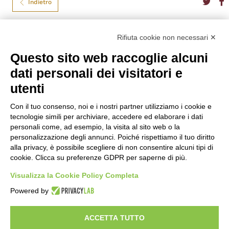
Indietro
Schweppes
Rifiuta cookie non necessari ✕
Questo sito web raccoglie alcuni
SCHWEPPES GINGER ALE CL.18
dati personali dei visitatori e
L’unica bevanda frizzante con un gusto intenso di ginger, perfettamente
utenti
conservato dal 1870. Per chi vuole conservare le sensazioni classiche o
per un drink elegante.
Con il tuo consenso, noi e i nostri partner utilizziamo i cookie e
Formato
18
tecnologie simili per archiviare, accedere ed elaborare i dati
Tipo
Tonica (Sodati)
personali come, ad esempio, la visita al sito web o la
personalizzazione degli annunci. Poiché rispettiamo il tuo diritto
€
0,70
alla privacy, è possibile scegliere di non consentire alcuni tipi di
cookie. Clicca su preferenze GDPR per saperne di più.
Visualizza la Cookie Policy Completa
Powered by
Enoteca a Roma - Wine bar
Vini Italiani ed Esteri, Distillati e Specialità Enogastromiche
ACCETTA TUTTO
Del Frate srl - p.iva
01377001001
- Via degli Scipioni 118-122, 00192 Roma