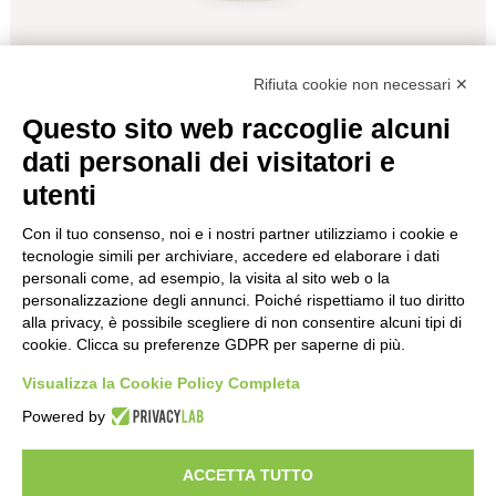
Rifiuta cookie non necessari ✕
Indietro
Questo sito web raccoglie alcuni
dati personali dei visitatori e
YUZU MARIE BRIZARD CL.70
utenti
Tipo
Liquori Esteri
Con il tuo consenso, noi e i nostri partner utilizziamo i cookie e
Formato
70
tecnologie simili per archiviare, accedere ed elaborare i dati
Nazione
Francia
personali come, ad esempio, la visita al sito web o la
personalizzazione degli annunci. Poiché rispettiamo il tuo diritto
€
16,50
alla privacy, è possibile scegliere di non consentire alcuni tipi di
cookie. Clicca su preferenze GDPR per saperne di più.
Visualizza la Cookie Policy Completa
Powered by
Enoteca a Roma - Wine bar
Vini Italiani ed Esteri, Distillati e Specialità Enogastromiche
ACCETTA TUTTO
Del Frate srl - p.iva
01377001001
- Via degli Scipioni 118-122, 00192 Roma