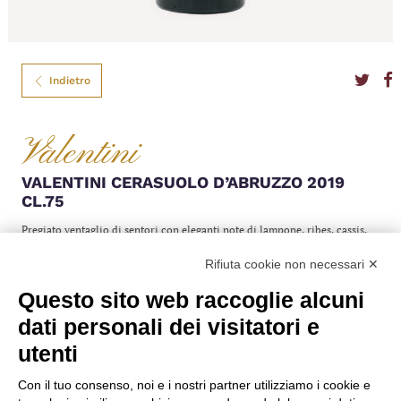
Indietro
Valentini
VALENTINI CERASUOLO D’ABRUZZO 2019
CL.75
Pregiato ventaglio di sentori con eleganti note di lampone, ribes, cassis,
sottobosco, castagna, spezia dolce e vena minerale. Al palato fresco e di
Rifiuta cookie non necessari ✕
bella struttura, elegante e minerale, dotato di una persistenza davvero
intensa.
Questo sito web raccoglie alcuni
Colore
Rosè
dati personali dei visitatori e
Formato
75
Gradazione
13,50%
utenti
Anno
2019
Denominazione
DOC
Nazione
Italia
Con il tuo consenso, noi e i nostri partner utilizziamo i cookie e
Regione
Abruzzo e Molise