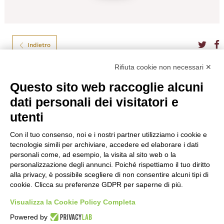
Indietro
Rifiuta cookie non necessari ✕
Tanqueray Gordon & Co
Questo sito web raccoglie alcuni
dati personali dei visitatori e
TANQUERAY SEVILLA CL.70
utenti
Tipo
Gin
Formato
70
Con il tuo consenso, noi e i nostri partner utilizziamo i cookie e
Gradazione
41,30%
tecnologie simili per archiviare, accedere ed elaborare i dati
Nazione
Gran Bretagna
personali come, ad esempio, la visita al sito web o la
personalizzazione degli annunci. Poiché rispettiamo il tuo diritto
€
26,50
alla privacy, è possibile scegliere di non consentire alcuni tipi di
cookie. Clicca su preferenze GDPR per saperne di più.
Visualizza la Cookie Policy Completa
Powered by