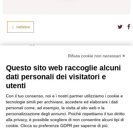
Indietro
Seedlip
Rifiuta cookie non necessari ✕
SEEDLIP GARDEN 108 CL.70
Questo sito web raccoglie alcuni
Una fresca miscela di erbe di piselli e erbe aromatiche tradizionali tra cui
dati personali dei visitatori e
rosmarino, timo e menta verde.
utenti
Tipo
Liquori Esteri
Formato
70
Gradazione
0,0%
Con il tuo consenso, noi e i nostri partner utilizziamo i cookie e
Nazione
Gran Bretagna
tecnologie simili per archiviare, accedere ed elaborare i dati
Produttore
Seedlip
personali come, ad esempio, la visita al sito web o la
personalizzazione degli annunci. Poiché rispettiamo il tuo diritto
€
33,00
alla privacy, è possibile scegliere di non consentire alcuni tipi di
cookie. Clicca su preferenze GDPR per saperne di più.