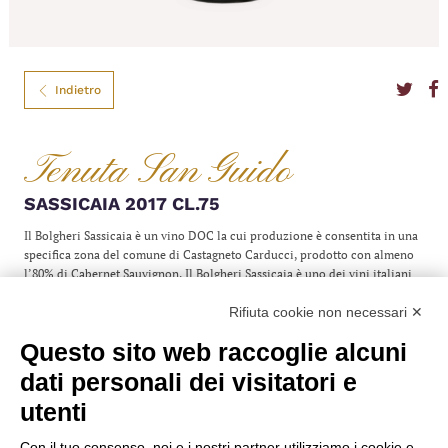
Indietro
Tenuta San Guido
SASSICAIA 2017 CL.75
Il Bolgheri Sassicaia è un vino DOC la cui produzione è consentita in una
specifica zona del comune di Castagneto Carducci, prodotto con almeno
l’80% di Cabernet Sauvignon. Il Bolgheri Sassicaia è uno dei vini italiani
più pregiati e costosi ed è prodotto esclusivamente dall’azienda Tenuta
Rifiuta cookie non necessari ✕
San Guido, che possiede tutti i vigneti all’interno dell’area delimitata
dalla DOC.
Questo sito web raccoglie alcuni
Colore
Rosso
dati personali dei visitatori e
Formato
75
Gradazione
13,00%
utenti
Anno
2017
Denominazione
DOC
Nazione
Italia
Con il tuo consenso, noi e i nostri partner utilizziamo i cookie e