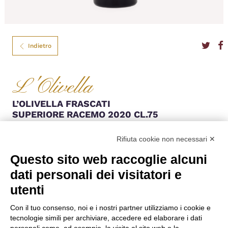
Indietro
L'Olivella
L’OLIVELLA FRASCATI
SUPERIORE RACEMO 2020 CL.75
Profilo olfattivo intenso e persistente, con aromi fruttati. Al palato denota
Rifiuta cookie non necessari ✕
buona struttura, un corpo pieno, ben equilibrato e bilanciato.
Colore
Bianco
Questo sito web raccoglie alcuni
Formato
75
dati personali dei visitatori e
Gradazione
13,00%
Anno
2020
utenti
Denominazione
DOCG
Nazione
Italia
Regione
Lazio
Con il tuo consenso, noi e i nostri partner utilizziamo i cookie e
Vitigno
Bellone 20%, Grechetto 10%, Malvasia di Candia 20%, Malvasia
tecnologie simili per archiviare, accedere ed elaborare i dati
Puntinata del Lazio 50%