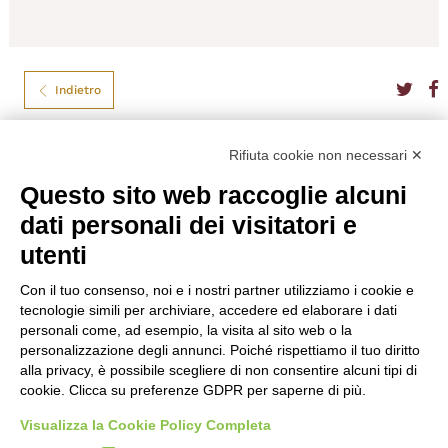
Indietro
Port Ellen
Rifiuta cookie non necessari ✕
Questo sito web raccoglie alcuni
PORT ELLEN 37 YEARS OLD 17 RELEASE
dati personali dei visitatori e
CL.70
utenti
Tipo
Whisky Islay
Formato
70
Con il tuo consenso, noi e i nostri partner utilizziamo i cookie e
Produttore
Port Ellen
tecnologie simili per archiviare, accedere ed elaborare i dati
Gradazione
51,00%
personali come, ad esempio, la visita al sito web o la
personalizzazione degli annunci. Poiché rispettiamo il tuo diritto
€
3.477,00
alla privacy, è possibile scegliere di non consentire alcuni tipi di
cookie. Clicca su preferenze GDPR per saperne di più.
Visualizza la Cookie Policy Completa