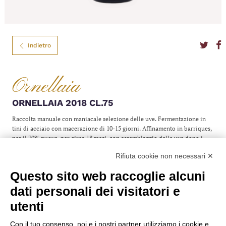
Indietro
Ornellaia
ORNELLAIA 2018 CL.75
Raccolta manuale con maniacale selezione delle uve. Fermentazione in
tini di acciaio con macerazione di 10-15 giorni. Affinamento in barriques,
per il 70% nuove, per circa 18 mesi, con assemblaggio delle uve dopo i
primi 12 mesi di invecchiamento, e sosta finale in bottiglia per ulteriori 12
Rifiuta cookie non necessari ✕
mesi. Un vino mitico, immancabile in ogni cantina che si rispetti.
Colore
Rosso
Questo sito web raccoglie alcuni
Formato
75
dati personali dei visitatori e
Gradazione
14,00%
Anno
2018
utenti
Denominazione
DOC
Nazione
Italia
Regione
Toscana
Con il tuo consenso, noi e i nostri partner utilizziamo i cookie e