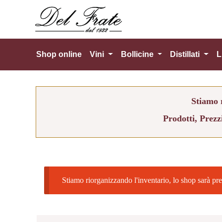
Shop online
Vini
Bollicine
Distillati
L
Stiamo r
Prodotti, Prezz
Stiamo riorganizzando l'inventario, lo shop sarà pre