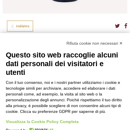
Indietro
Rifiuta cookie non necessari ✕
NEPETA AMARO 28° CL.50
Questo sito web raccoglie alcuni
Un’infusione naturale di menta selvatica Nepitella, scorze di Limone di
dati personali dei visitatori e
Siracusa IGP, alcool, erbe aromatiche siciliane, acque sorgive dell’Etna e
zucchero.
utenti
Formato
50
Tipo
Amari
Con il tuo consenso, noi e i nostri partner utilizziamo i cookie e
Gradazione
28,00%
tecnologie simili per archiviare, accedere ed elaborare i dati
Nazione
Italia
personali come, ad esempio, la visita al sito web o la
personalizzazione degli annunci. Poiché rispettiamo il tuo diritto
€
22,80
alla privacy, è possibile scegliere di non consentire alcuni tipi di
cookie. Clicca su preferenze GDPR per saperne di più.
Visualizza la Cookie Policy Completa