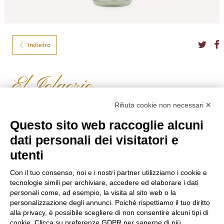
Indietro
El Jolgorio
MEZCAL EL JOLGORIO PECHUGA 47° CL.70
Rifiuta cookie non necessari ✕
Il Mezcal Pechuga El Jolgorio è prodotto utilizzando agave espadín, che
Questo sito web raccoglie alcuni
viene lasciata fermentare insieme a frutta e al petto di Guajolote, in onore
dati personali dei visitatori e
del “Giorno della Virgin of Los Remedios”. Ha un gusto un pò selvatico,
ma rimane sempre gradevole e leggero, tanto al naso quanto al palato.
utenti
Formato
70
Tipo
Mezcal
Con il tuo consenso, noi e i nostri partner utilizziamo i cookie e
Gradazione
47,00%
tecnologie simili per archiviare, accedere ed elaborare i dati
Nazione
Messico
personali come, ad esempio, la visita al sito web o la
personalizzazione degli annunci. Poiché rispettiamo il tuo diritto
€
195,00
alla privacy, è possibile scegliere di non consentire alcuni tipi di
cookie. Clicca su preferenze GDPR per saperne di più.