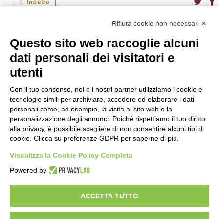
Indietro
Rifiuta cookie non necessari ✕
Monin
Questo sito web raccoglie alcuni
dati personali dei visitatori e
MELONE VERDE MONIN CL.70
utenti
Formato
70
Tipo
Liquori Esteri
Con il tuo consenso, noi e i nostri partner utilizziamo i cookie e
Gradazione
20,00%
tecnologie simili per archiviare, accedere ed elaborare i dati
Nazione
Francia
personali come, ad esempio, la visita al sito web o la
personalizzazione degli annunci. Poiché rispettiamo il tuo diritto
€
16,50
alla privacy, è possibile scegliere di non consentire alcuni tipi di
cookie. Clicca su preferenze GDPR per saperne di più.
Visualizza la Cookie Policy Completa
Powered by
Enoteca a Roma - Wine bar
Vini Italiani ed Esteri, Distillati e Specialità Enogastromiche
ACCETTA TUTTO
Del Frate srl - p.iva
01377001001
- Via degli Scipioni 118-122, 00192 Roma
Privacy policy & cookie policy
Impostazioni Cookies
Termini e condizioni