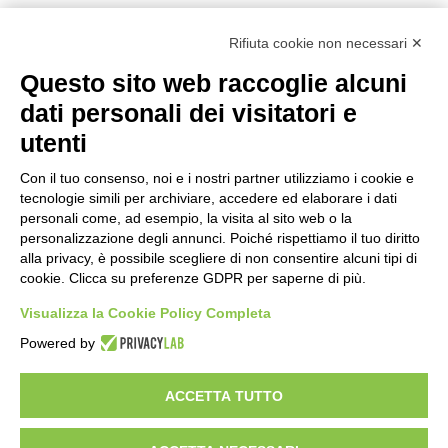
Rifiuta cookie non necessari ✕
Questo sito web raccoglie alcuni
dati personali dei visitatori e
CASTELLO DELLA
ATHENAIS
utenti
SALA CHARDONNAY
BOURGOGNE
BRAMITO 2020 CL.75
CHARDONNAY CL.75
Con il tuo consenso, noi e i nostri partner utilizziamo i cookie e
tecnologie simili per archiviare, accedere ed elaborare i dati
€
14,80
€
35,60
personali come, ad esempio, la visita al sito web o la
personalizzazione degli annunci. Poiché rispettiamo il tuo diritto
Vedi
Vedi
alla privacy, è possibile scegliere di non consentire alcuni tipi di
cookie. Clicca su preferenze GDPR per saperne di più.
Visualizza la Cookie Policy Completa
Powered by
Enoteca a Roma - Wine bar
Vini Italiani ed Esteri, Distillati e Specialità Enogastromiche
ACCETTA TUTTO
Del Frate srl - p.iva
01377001001
- Via degli Scipioni 118-122, 00192 Roma
Privacy policy & cookie policy
Impostazioni Cookies
Termini e condizioni
Spedizioni e rimborsi