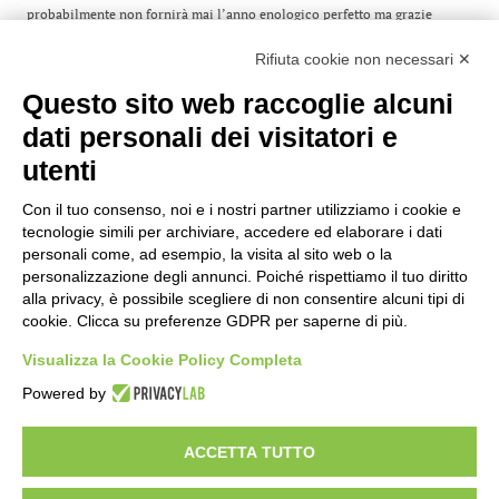
probabilmente non fornirà mai l’anno enologico perfetto ma grazie
all’arte dell’assemblaggio, Laurent-Perrier può crearlo. Andando ben
oltre le annate rare, Grand Siècle è l’unione di tre annate eccezionali
Rifiuta cookie non necessari ✕
dichiarate tali da Laurent-Perrier e scelte per i loro tratti complementari.
Questo sito web raccoglie alcuni
Grand Siècle è l’espressione unica dell’eccellenza in uno champagne: “è
dati personali dei visitatori e
l’unione del meglio con il meglio per ottenere il meglio”.
utenti
Formato
75
Tipo
Champagne
Gradazione
12,00%
Con il tuo consenso, noi e i nostri partner utilizziamo i cookie e
Nazione
Francia
tecnologie simili per archiviare, accedere ed elaborare i dati
Dolcezza
Brut
personali come, ad esempio, la visita al sito web o la
personalizzazione degli annunci. Poiché rispettiamo il tuo diritto
€
165,00
alla privacy, è possibile scegliere di non consentire alcuni tipi di
cookie. Clicca su preferenze GDPR per saperne di più.
Visualizza la Cookie Policy Completa
Powered by
Enoteca a Roma - Wine bar
Vini Italiani ed Esteri, Distillati e Specialità Enogastromiche
ACCETTA TUTTO
Del Frate srl - p.iva
01377001001
- Via degli Scipioni 118-122, 00192 Roma
Privacy policy & cookie policy
Impostazioni Cookies
Termini e condizioni