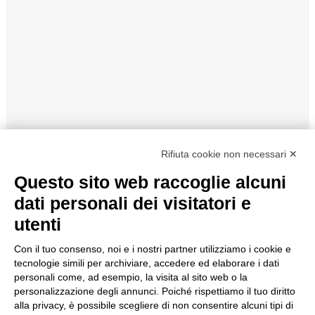
Rifiuta cookie non necessari ✕
Questo sito web raccoglie alcuni
dati personali dei visitatori e
Indietro
utenti
Con il tuo consenso, noi e i nostri partner utilizziamo i cookie e
LA CAUDRINA ASTI LA SELVATICA CL.75
tecnologie simili per archiviare, accedere ed elaborare i dati
personali come, ad esempio, la visita al sito web o la
personalizzazione degli annunci. Poiché rispettiamo il tuo diritto
€
12,50
alla privacy, è possibile scegliere di non consentire alcuni tipi di