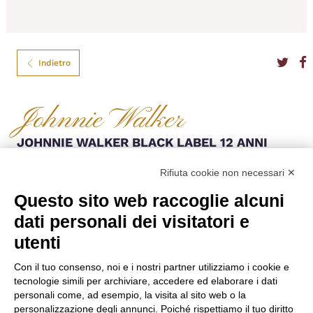
Indietro
Johnnie Walker
JOHNNIE WALKER BLACK LABEL 12 ANNI
POCKET CL.20
Rifiuta cookie non necessari ✕
Il Johnnie Walker Black Label è un whisky blended ottenuto da whisky di
malto e di grano scozzesi invecchiati per almeno 12 anni in botti di
Questo sito web raccoglie alcuni
rovere. È ricco, leggero, dolce e fruttato, con note di canditi, agrumi,
dati personali dei visitatori e
vaniglia, frutta secca e leggere sfumature affumicate.
utenti
Tipo
Whisky Scozzesi
Formato
20
Gradazione
40,00%
Con il tuo consenso, noi e i nostri partner utilizziamo i cookie e
Produttore
Johnnie Walker
tecnologie simili per archiviare, accedere ed elaborare i dati
Nazione
Scozia
personali come, ad esempio, la visita al sito web o la
personalizzazione degli annunci. Poiché rispettiamo il tuo diritto