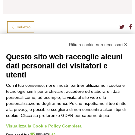
Indietro
Rifiuta cookie non necessari ✕
Jack Daniel's Distillery
Questo sito web raccoglie alcuni
JACK DANIEL’S GENTLEMAN JACK
dati personali dei visitatori e
TENNESSE WHISKEY CL.70
utenti
Filtrato due volte per una morbidezza eccezionale.
Con il tuo consenso, noi e i nostri partner utilizziamo i cookie e
Formato
70
Tipo
Bourbon
tecnologie simili per archiviare, accedere ed elaborare i dati
Gradazione
40,00%
personali come, ad esempio, la visita al sito web o la
Nazione
USA
personalizzazione degli annunci. Poiché rispettiamo il tuo diritto
Regione
Tennesse
alla privacy, è possibile scegliere di non consentire alcuni tipi di
cookie. Clicca su preferenze GDPR per saperne di più.
Visualizza la Cookie Policy Completa