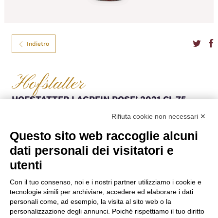
Indietro
Hofstatter
HOFSTATTER LAGREIN ROSE’ 2021 CL.75
Al naso esprime una fragranza di profumi tipici di un vino bianco ed un
Rifiuta cookie non necessari ✕
carattere, nel segno della frutta rossa, di un vino rosso. Fresco, armonico
Questo sito web raccoglie alcuni
ed equilibrato, spicca per una buona acidità ed un’ottima persistenza.
dati personali dei visitatori e
Colore
Rosè
Formato
75
utenti
Denominazione
DOC
Nazione
Italia
Regione
Trentino Alto Adige
Con il tuo consenso, noi e i nostri partner utilizziamo i cookie e
Anno
2021
tecnologie simili per archiviare, accedere ed elaborare i dati
Vitigno
Lagrein
personali come, ad esempio, la visita al sito web o la
personalizzazione degli annunci. Poiché rispettiamo il tuo diritto
€
12,20