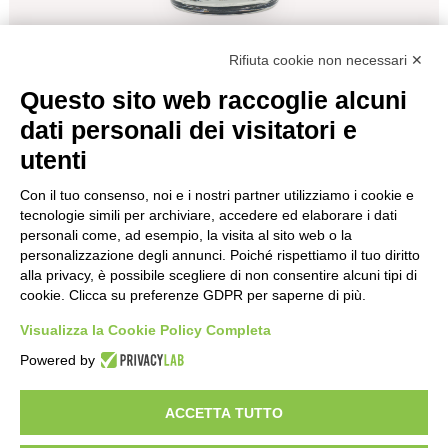
Rifiuta cookie non necessari ✕
Indietro
Questo sito web raccoglie alcuni
dati personali dei visitatori e
utenti
GENZIANOTTO LIQUORE CL.70
Con il tuo consenso, noi e i nostri partner utilizziamo i cookie e
Tipo
Amari
tecnologie simili per archiviare, accedere ed elaborare i dati
Formato
70
personali come, ad esempio, la visita al sito web o la
personalizzazione degli annunci. Poiché rispettiamo il tuo diritto
€
21,50
alla privacy, è possibile scegliere di non consentire alcuni tipi di
cookie. Clicca su preferenze GDPR per saperne di più.
Visualizza la Cookie Policy Completa
Powered by
Enoteca a Roma - Wine bar
Vini Italiani ed Esteri, Distillati e Specialità Enogastromiche
ACCETTA TUTTO
Del Frate srl - p.iva
01377001001
- Via degli Scipioni 118-122, 00192 Roma
Privacy policy & cookie policy
Impostazioni Cookies
Termini e condizioni