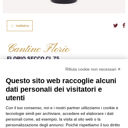
Indietro
Cantine Florio
FLORIO SECCO CL.75
Il vero marsala superiore, il più conosciuto al mondo, nasce nelle secolari
Rifiuta cookie non necessari ✕
cantine Florio da uve Grillo e Cataratto. Affina per 30 mesi in antiche botti
di rovere, oltre le richieste del disciplinare della DOC, per originare un
Questo sito web raccoglie alcuni
vino inimitabile ed estremamente versatile.
dati personali dei visitatori e
Formato
75
utenti
Gradazione
18,00%
Denominazione
DOC
Nazione
Italia
Con il tuo consenso, noi e i nostri partner utilizziamo i cookie e
Regione
Sicilia
tecnologie simili per archiviare, accedere ed elaborare i dati
Vitigno
Grillo e Cataratto
personali come, ad esempio, la visita al sito web o la
personalizzazione degli annunci. Poiché rispettiamo il tuo diritto