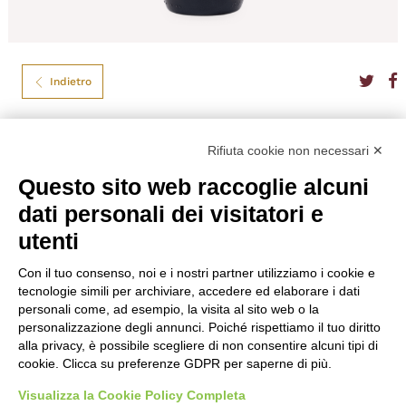
Indietro
Dolin
Rifiuta cookie non necessari ✕
Questo sito web raccoglie alcuni
DOLIN VERMOUTH ROUGE CL.75
dati personali dei visitatori e
Colore
Rosso
utenti
Formato
75
Gradazione
16,00%
Nazione
Francia
Con il tuo consenso, noi e i nostri partner utilizziamo i cookie e
Vitigno
Vermouth
tecnologie simili per archiviare, accedere ed elaborare i dati
Produttore
Dolin
personali come, ad esempio, la visita al sito web o la
personalizzazione degli annunci. Poiché rispettiamo il tuo diritto
€
18,00
alla privacy, è possibile scegliere di non consentire alcuni tipi di
cookie. Clicca su preferenze GDPR per saperne di più.
Visualizza la Cookie Policy Completa