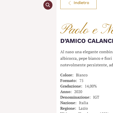
Indietro
Paolo e N
D’AMICO CALANCH
Al naso una elegante combina
albicocca, pepe bianco e fiori 
notevolmente persistente, a
Colore
Bianco
Formato
75
Gradazione
14,00%
Anno
2020
Denominazione
IGT
Nazione
Italia
Regione
Lazio