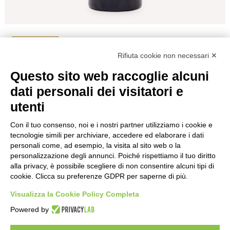
Indietro
Rifiuta cookie non necessari ✕
Questo sito web raccoglie alcuni
COPPO MONTERIOLO 2018 CL.75
dati personali dei visitatori e
utenti
Formato
75
Colore
Bianco
Nazione
Italia
Con il tuo consenso, noi e i nostri partner utilizziamo i cookie e
Regione
Piemonte
tecnologie simili per archiviare, accedere ed elaborare i dati
Anno
2018
personali come, ad esempio, la visita al sito web o la
personalizzazione degli annunci. Poiché rispettiamo il tuo diritto
€
37,00
alla privacy, è possibile scegliere di non consentire alcuni tipi di
cookie. Clicca su preferenze GDPR per saperne di più.
Visualizza la Cookie Policy Completa
Powered by
Enoteca a Roma - Wine bar