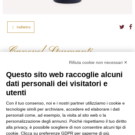
Indietro
Canevel Spumanti
CARTIZZE CANEVEL CL.75
Rifiuta cookie non necessari ✕
Cartizze è la pregiata espressione dell’omonimo colle nel cuore di
Questo sito web raccoglie alcuni
Valdobbiadene. Il vino, amabile e setoso, si caratterizza per i sentori di
dati personali dei visitatori e
rosa, glicine e pesca.
utenti
Formato
75
Tipo
Spumante
Gradazione
11,00%
Con il tuo consenso, noi e i nostri partner utilizziamo i cookie e
Produttore
Canevel Spumanti
tecnologie simili per archiviare, accedere ed elaborare i dati
Dolcezza
Dry
personali come, ad esempio, la visita al sito web o la
personalizzazione degli annunci. Poiché rispettiamo il tuo diritto
€
26,80
alla privacy, è possibile scegliere di non consentire alcuni tipi di
cookie. Clicca su preferenze GDPR per saperne di più.