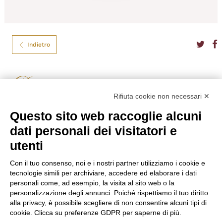
Indietro
Diageo
Rifiuta cookie non necessari ✕
CAPTAIN MORGAN SPICED GOLD CL.100
Questo sito web raccoglie alcuni
Una ricetta segreta di spezie avventurose e aromi naturali sapientemente
miscelati con pregiato rum dei Caraibi, poi invecchiati in botti di quercia
dati personali dei visitatori e
bianca carbonizzata per creare un gusto e un colore ricco come una
utenti
manciata di dobloni d’oro.
Formato
100
Con il tuo consenso, noi e i nostri partner utilizziamo i cookie e
Tipo
Rhum
tecnologie simili per archiviare, accedere ed elaborare i dati
Gradazione
35,00%
personali come, ad esempio, la visita al sito web o la
personalizzazione degli annunci. Poiché rispettiamo il tuo diritto
€
20,00
alla privacy, è possibile scegliere di non consentire alcuni tipi di
cookie. Clicca su preferenze GDPR per saperne di più.