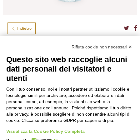
Indietro
Rifiuta cookie non necessari ✕
Capovilla Distillati
Questo sito web raccoglie alcuni
CAPOVILLA GRAPPA DI BASSANO CL.70
dati personali dei visitatori e
utenti
Tipo
Grappa
Formato
70
Gradazione
41,00%
Con il tuo consenso, noi e i nostri partner utilizziamo i cookie e
Nazione
Italia
tecnologie simili per archiviare, accedere ed elaborare i dati
Regione
Veneto
personali come, ad esempio, la visita al sito web o la
personalizzazione degli annunci. Poiché rispettiamo il tuo diritto
€
34,00
alla privacy, è possibile scegliere di non consentire alcuni tipi di
cookie. Clicca su preferenze GDPR per saperne di più.
Visualizza la Cookie Policy Completa