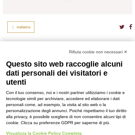
Indietro
Père Magloire
Rifiuta cookie non necessari ✕
CALVADOS PERE MAGLOIRE VSOP CL.70
Questo sito web raccoglie alcuni
dati personali dei visitatori e
Prodotto da doppia distillazione di sidro di mele del Pays d’Auge e
maturato per almeno 4 anni in botti di rovere.
utenti
Formato
70
Tipo
Liquori Esteri
Con il tuo consenso, noi e i nostri partner utilizziamo i cookie e
Gradazione
40,00%
tecnologie simili per archiviare, accedere ed elaborare i dati
Nazione
Francia
personali come, ad esempio, la visita al sito web o la
personalizzazione degli annunci. Poiché rispettiamo il tuo diritto
€
43,50
alla privacy, è possibile scegliere di non consentire alcuni tipi di
cookie. Clicca su preferenze GDPR per saperne di più.
Visualizza la Cookie Policy Completa