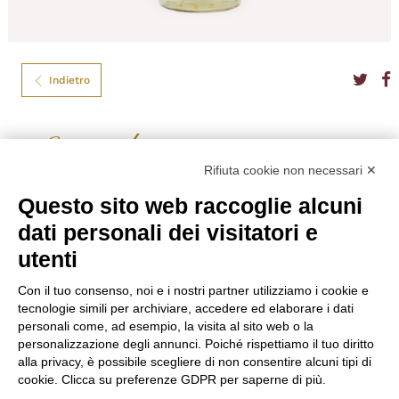
Indietro
Luxardo
Rifiuta cookie non necessari ✕
BITTER BIANCO LUXARDO CL.70
Questo sito web raccoglie alcuni
Luxardo Bitter Bianco deriva da distillazione di un’infusione ben
dati personali dei visitatori e
bilanciata di erbe amaricanti, piante aromatiche ed agrumi in acqua e
alcol.
utenti
Formato
70
Tipo
Aperitivi
Con il tuo consenso, noi e i nostri partner utilizziamo i cookie e
Gradazione
25,00%
tecnologie simili per archiviare, accedere ed elaborare i dati
Nazione
Italia
personali come, ad esempio, la visita al sito web o la
personalizzazione degli annunci. Poiché rispettiamo il tuo diritto
€
10,30
alla privacy, è possibile scegliere di non consentire alcuni tipi di
cookie. Clicca su preferenze GDPR per saperne di più.