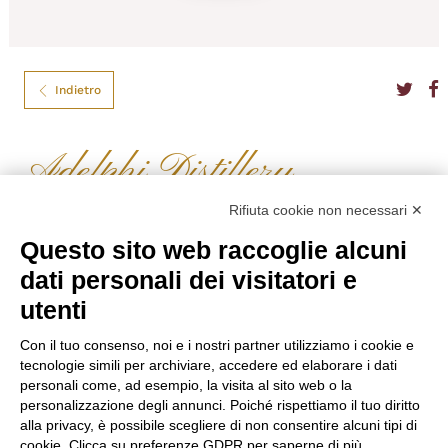
Indietro
Adelphi Distillery
BEN NEVIS 18 ANNI 54,3° ADELPHI CL.70
Rifiuta cookie non necessari ✕
576 bottiglie disponibili in tutto il mondo, per il Single Malt Scotch
Questo sito web raccoglie alcuni
Whisky “Ben Nevis” distillato nel 1996 e lasciato maturare per 18 lunghi
dati personali dei visitatori e
anni in botti di rovere. Un Single Malt da riservare necessariamente per le
occasioni più formali.
utenti
Formato
70
Tipo
Whisky Puro Malto
Con il tuo consenso, noi e i nostri partner utilizziamo i cookie e
Gradazione
54,30%
tecnologie simili per archiviare, accedere ed elaborare i dati
Nazione
Scozia
personali come, ad esempio, la visita al sito web o la
personalizzazione degli annunci. Poiché rispettiamo il tuo diritto
€
220,00
alla privacy, è possibile scegliere di non consentire alcuni tipi di
cookie. Clicca su preferenze GDPR per saperne di più.