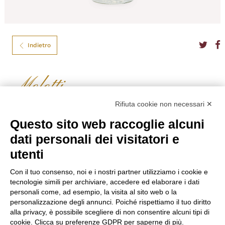
Indietro
Meletti
ANISETTA MELETTI 34° CL.70
Rifiuta cookie non necessari ✕
L’Anice Meletti è il liquore ottenuto dalla distillazione di anice in
Questo sito web raccoglie alcuni
presenza di alcole purissimo il cui gusto deciso è arrotondato da una nota
dati personali dei visitatori e
dolce e da una seconda distillazione aromatica.
utenti
Formato
70
Tipo
Liquori Italiani
Gradazione
34,00%
Con il tuo consenso, noi e i nostri partner utilizziamo i cookie e
Nazione
Italia
tecnologie simili per archiviare, accedere ed elaborare i dati
Regione
Piemonte
personali come, ad esempio, la visita al sito web o la
personalizzazione degli annunci. Poiché rispettiamo il tuo diritto
€
14,30
alla privacy, è possibile scegliere di non consentire alcuni tipi di
cookie. Clicca su preferenze GDPR per saperne di più.