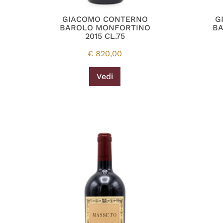
GIACOMO CONTERNO
G
BAROLO MONFORTINO
B
2015 CL.75
€
820,00
Vedi