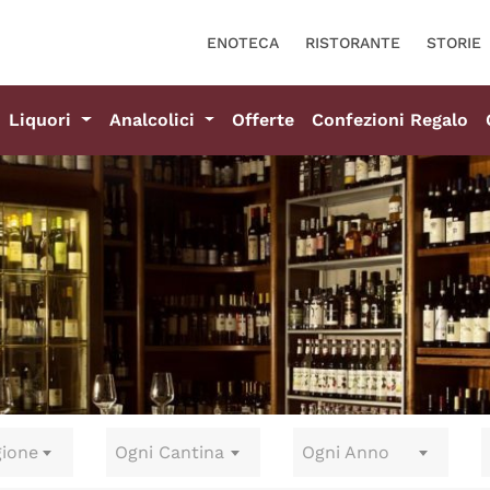
ENOTECA
RISTORANTE
STORIE
Liquori
Analcolici
Offerte
Confezioni Regalo
gione
Ogni Cantina
Ogni Anno