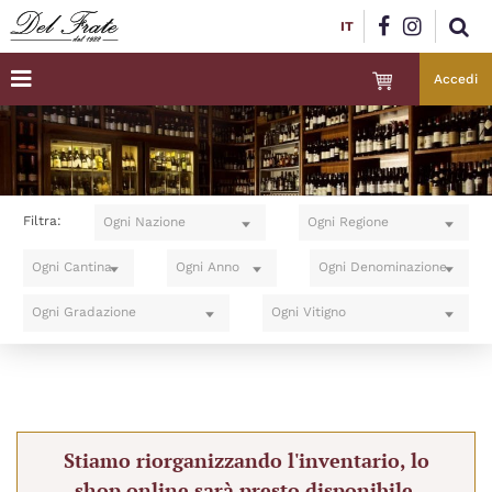
IT
Accedi
Filtra:
Ogni Nazione
Ogni Regione
Ogni Cantina
Ogni Anno
Ogni Denominazione
Ogni Gradazione
Ogni Vitigno
Stiamo riorganizzando l'inventario, lo
shop online sarà presto disponibile.