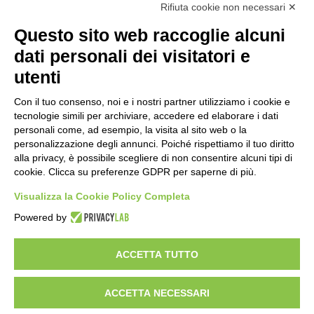
Rifiuta cookie non necessari ✕
Questo sito web raccoglie alcuni
ORNELLAIA MASSETO
dati personali dei visitatori e
2018 CL.75
€
1.400,00
utenti
Vedi
Con il tuo consenso, noi e i nostri partner utilizziamo i cookie e
tecnologie simili per archiviare, accedere ed elaborare i dati
personali come, ad esempio, la visita al sito web o la
personalizzazione degli annunci. Poiché rispettiamo il tuo diritto
alla privacy, è possibile scegliere di non consentire alcuni tipi di
←
1
2
3
…
21
22
23
24
cookie. Clicca su preferenze GDPR per saperne di più.
Visualizza la Cookie Policy Completa
Powered by
Enoteca a Roma - Wine bar
Vini Italiani ed Esteri, Distillati e Specialità Enogastromiche
ACCETTA TUTTO
Del Frate srl - p.iva
01377001001
- Via degli Scipioni 118-122, 00192 Roma
Privacy policy & cookie policy
Impostazioni Cookies
Termini e condizioni
Spedizioni e rimborsi
ACCETTA NECESSARI